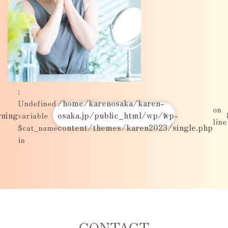
:
Undefined
/home/karenosaka/karen-
on
ning
variable
osaka.jp/public_html/wp/wp-
line
$cat_name
content/themes/karen2023/single.php
in
CONTACT