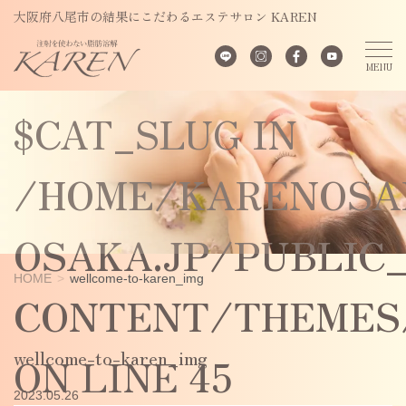
UNDEFINED
大阪府八尾市の結果にこだわるエステサロン KAREN
VARIABLE
$CAT_SLUG IN
/HOME/KARENOSA
OSAKA.JP/PUBLIC
HOME
wellcome-to-karen_img
CONTENT/THEMES/
wellcome-to-karen_img
ON LINE
45
2023.05.26