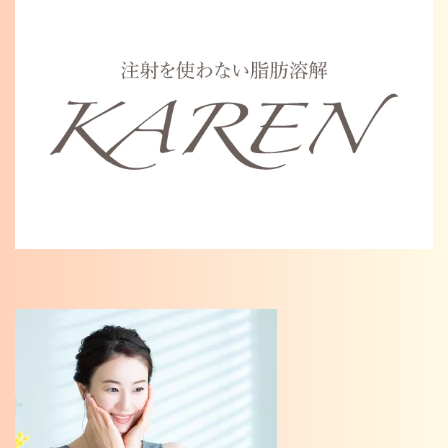
Warning
: Undefined variable $cat_name in
/home/karenosaka/karen-osaka.jp/public_html/wp/wp-
content/themes/karen2023/single.php
on line
46