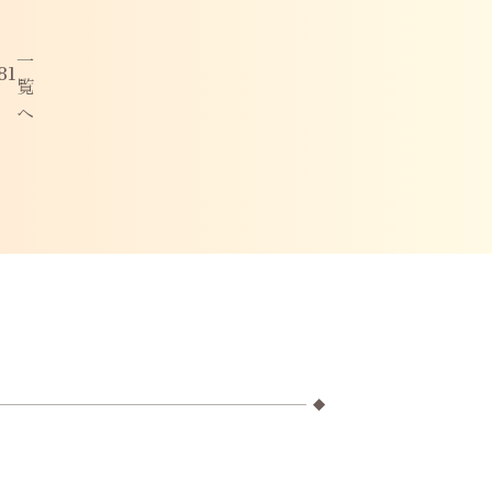
一
81
覧
へ