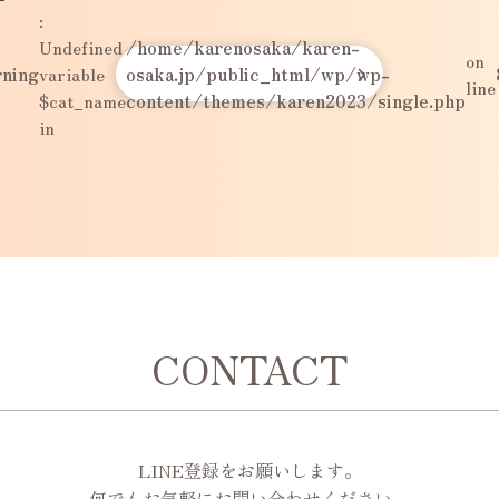
:
Undefined
/home/karenosaka/karen-
on
ning
variable
osaka.jp/public_html/wp/wp-
line
$cat_name
content/themes/karen2023/single.php
in
CONTACT
LINE登録をお願いします。
何でもお気軽にお問い合わせください。