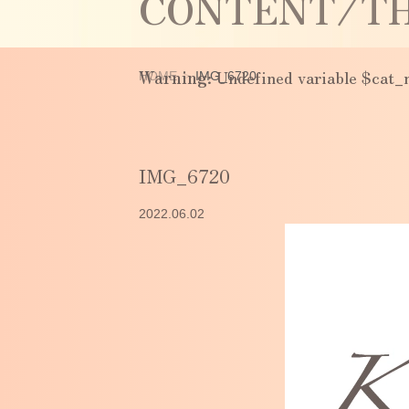
CONTENT/TH
Warning
: Undefined variable $cat
HOME
IMG_6720
IMG_6720
2022.06.02