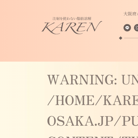
大阪府
WARNING
: U
/HOME/KAR
OSAKA.JP/P