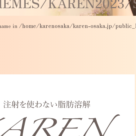
EMES/KAREN2023/S
_name in
/home/karenosaka/karen-osaka.jp/public