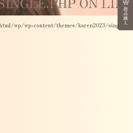
INGLE.PHP
ON LIN
商品購入
_html/wp/wp-content/themes/karen2023/single.ph