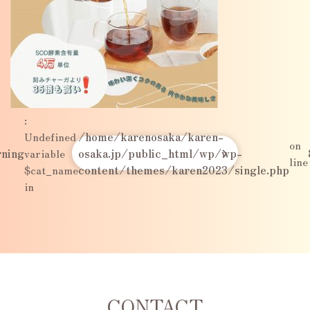
:
Undefined
/home/karenosaka/karen-
on
ning
variable
osaka.jp/public_html/wp/wp-
line
$cat_name
content/themes/karen2023/single.php
in
CONTACT