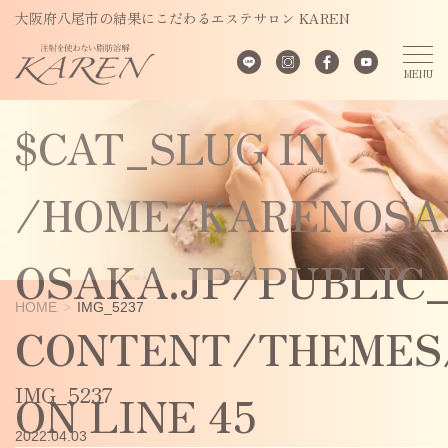
UNDEFINED
大阪府八尾市の結果にこだわるエステサロン KAREN
VARIABLE
$CAT_SLUG IN
/HOME/KARENOSA
OSAKA.JP/PUBLIC
HOME
IMG_5237
CONTENT/THEMES/
IMG_5237
ON LINE
45
2022.04.03