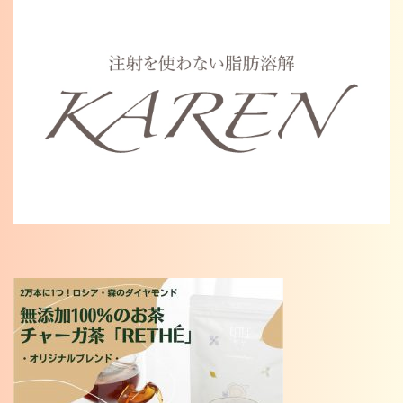
Warning
: Undefined variable $cat_name in
/home/karenosaka/karen-osaka.jp/public_html/wp/wp-
content/themes/karen2023/single.php
on line
46