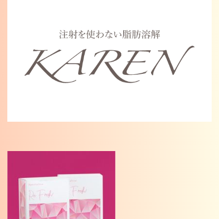
Warning
: Undefined variable $cat_name in
/home/karenosaka/karen-osaka.jp/public_html/wp/wp-
content/themes/karen2023/single.php
on line
46