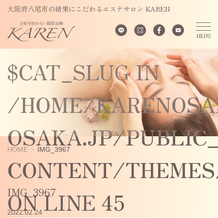
UNDEFINED
大阪府八尾市の結果にこだわるエステサロン KAREN
VARIABLE
$CAT_SLUG IN
/HOME/KARENOSA
OSAKA.JP/PUBLIC
HOME
IMG_3967
CONTENT/THEMES/
IMG_3967
ON LINE
45
2022.02.24