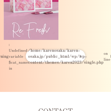
:
Undefined
/home/karenosaka/karen-
on
ning
variable
osaka.jp/public_html/wp/wp-
line
$cat_name
content/themes/karen2023/single.php
in
CONTACT