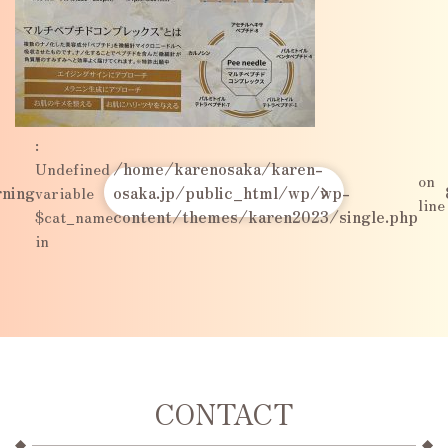
:
Undefined
/home/karenosaka/karen-
on
ning
variable
osaka.jp/public_html/wp/wp-
line
$cat_name
content/themes/karen2023/single.php
in
CONTACT