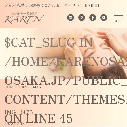
UNDEFINED
大阪府八尾市の結果にこだわるエステサロン KAREN
VARIABLE
$CAT_SLUG IN
/HOME/KARENOSA
OSAKA.JP/PUBLIC
HOME
IMG_3475
CONTENT/THEMES/
IMG_3475
ON LINE
45
2022.02.15