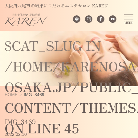
UNDEFINED
大阪府八尾市の結果にこだわるエステサロン KAREN
VARIABLE
$CAT_SLUG IN
/HOME/KARENOSA
OSAKA.JP/PUBLIC
HOME
IMG_3469
CONTENT/THEMES/
IMG_3469
ON LINE
45
2022.02.10