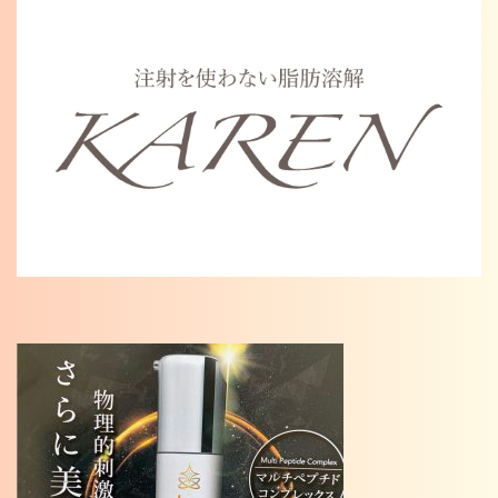
Warning
: Undefined variable $cat_name in
/home/karenosaka/karen-osaka.jp/public_html/wp/wp-
content/themes/karen2023/single.php
on line
46