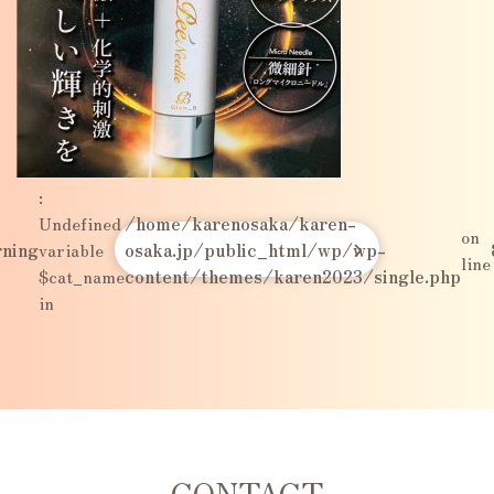
:
Undefined
/home/karenosaka/karen-
on
ning
variable
osaka.jp/public_html/wp/wp-
line
$cat_name
content/themes/karen2023/single.php
in
CONTACT