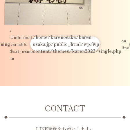
:
Undefined
/home/karenosaka/karen-
on
ning
variable
osaka.jp/public_html/wp/wp-
line
$cat_name
content/themes/karen2023/single.php
in
CONTACT
LINE登録をお願いします。