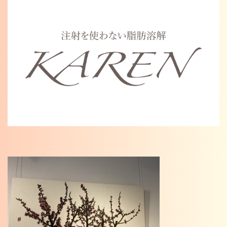
Warning
: Undefined variable $cat_name in
/home/karenosaka/karen-osaka.jp/public_html/wp/wp-
content/themes/karen2023/single.php
on line
46