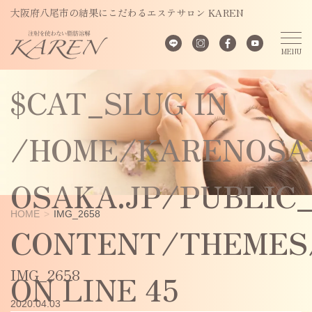
UNDEFINED
大阪府八尾市の結果にこだわるエステサロン KAREN
VARIABLE
$CAT_SLUG IN
/HOME/KARENOSA
OSAKA.JP/PUBLIC
HOME
IMG_2658
CONTENT/THEMES/
IMG_2658
ON LINE
45
2020.04.03