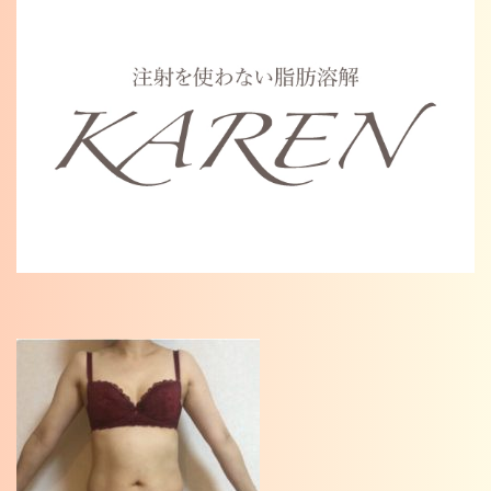
Warning
: Undefined variable $cat_name in
/home/karenosaka/karen-osaka.jp/public_html/wp/wp-
content/themes/karen2023/single.php
on line
46