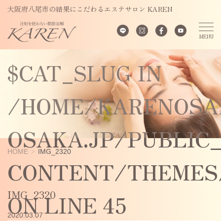
UNDEFINED
大阪府八尾市の結果にこだわるエステサロン KAREN
VARIABLE
$CAT_SLUG IN
/HOME/KARENOSA
OSAKA.JP/PUBLIC
HOME
IMG_2320
CONTENT/THEMES/
IMG_2320
ON LINE
45
2020.03.07