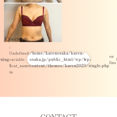
:
Undefined
/home/karenosaka/karen-
on
ning
variable
osaka.jp/public_html/wp/wp-
line
$cat_name
content/themes/karen2023/single.php
in
CONTACT