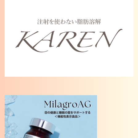
Warning
: Undefined variable $cat_name in
/home/karenosaka/karen-osaka.jp/public_html/wp/wp-
content/themes/karen2023/single.php
on line
46