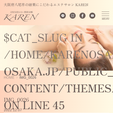
UNDEFINED
大阪府八尾市の結果にこだわるエステサロン KAREN
VARIABLE
$CAT_SLUG IN
/HOME/KARENOSA
OSAKA.JP/PUBLIC
HOME
IMG_0026
CONTENT/THEMES/
IMG_0026
ON LINE
45
2022.12.07