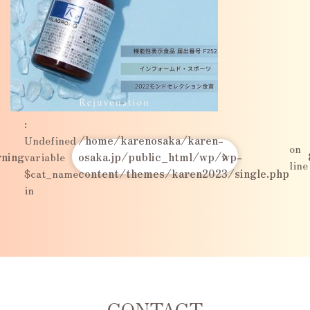
:
Undefined
/home/karenosaka/karen-
on
ning
variable
osaka.jp/public_html/wp/wp-
line
$cat_name
content/themes/karen2023/single.php
in
CONTACT