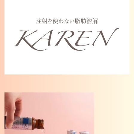
Warning
: Undefined variable $cat_name in
/home/karenosaka/karen-osaka.jp/public_html/wp/wp-
content/themes/karen2023/single.php
on line
46