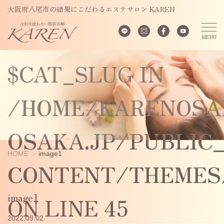
UNDEFINED
大阪府八尾市の結果にこだわるエステサロン KAREN
VARIABLE
$CAT_SLUG IN
/HOME/KARENOSA
OSAKA.JP/PUBLIC
HOME
image1
CONTENT/THEMES/
image1
ON LINE
45
2022.09.02