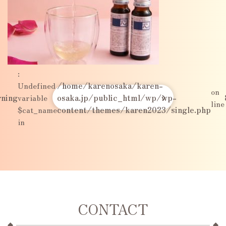
:
Undefined
/home/karenosaka/karen-
on
ning
variable
osaka.jp/public_html/wp/wp-
line
$cat_name
content/themes/karen2023/single.php
in
CONTACT