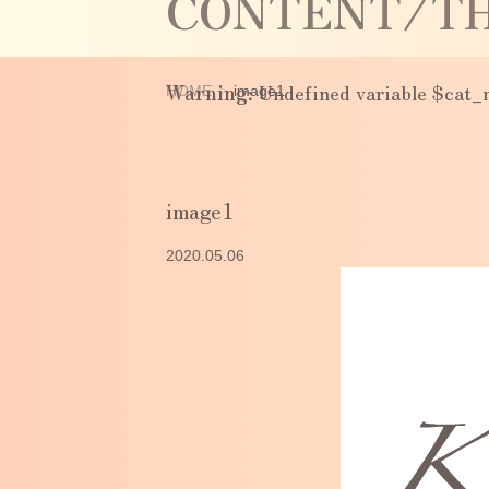
CONTENT/TH
Warning
: Undefined variable $cat
HOME
image1
image1
2020.05.06