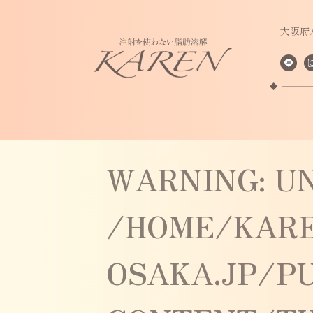
大阪府
WARNING
: U
/HOME/KAR
OSAKA.JP/P