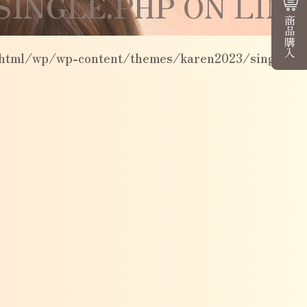
INGLE.PHP
ON LIN
商品購入
_html/wp/wp-content/themes/karen2023/single.ph