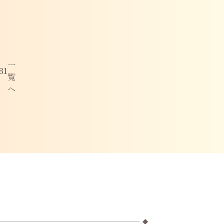
一
81
覧
へ