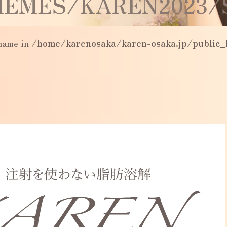
EMES/KAREN2023/S
_name in
/home/karenosaka/karen-osaka.jp/public