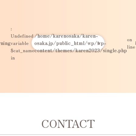
:
Undefined
/home/karenosaka/karen-
on
ning
variable
osaka.jp/public_html/wp/wp-
line
$cat_name
content/themes/karen2023/single.php
in
CONTACT