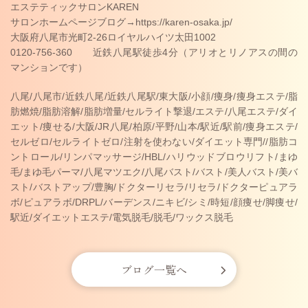
エステティックサロンKAREN
サロンホームページブログ→https://karen-osaka.jp/
大阪府八尾市光町2-26ロイヤルハイツ太田1002
0120-756-360 近鉄八尾駅徒歩4分（アリオとリノアスの間の
マンションです）
八尾/八尾市/近鉄八尾/近鉄八尾駅/東大阪/小顔/痩身/痩身エステ/脂
肪燃焼/脂肪溶解/脂肪増量/セルライト撃退/エステ/八尾エステ/ダイ
エット/痩せる/大阪/JR八尾/柏原/平野/山本/駅近/駅前/痩身エステ/
セルゼロ/セルライトゼロ/注射を使わない/ダイエット専門//脂肪コ
ントロール/リンパマッサージ/HBL/ハリウッドブロウリフト/まゆ
毛/まゆ毛パーマ/八尾マツエク/八尾バスト/バスト/美人バスト/美バ
スト/バストアップ/豊胸/ドクターリセラ/リセラ/ドクターピュアラ
ボ/ピュアラボ/DRPL/バーデンス/ニキビ/シミ/時短/顔痩せ/脚痩せ/
駅近/ダイエットエステ/電気脱毛/脱毛/ワックス脱毛
ブログ一覧へ