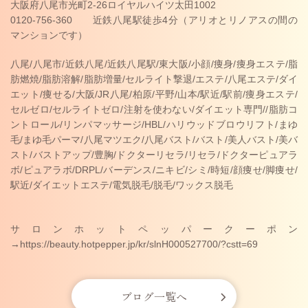
大阪府八尾市光町2-26ロイヤルハイツ太田1002
0120-756-360 近鉄八尾駅徒歩4分（アリオとリノアスの間の
マンションです）
八尾/八尾市/近鉄八尾/近鉄八尾駅/東大阪/小顔/痩身/痩身エステ/脂
肪燃焼/脂肪溶解/脂肪増量/セルライト撃退/エステ/八尾エステ/ダイ
エット/痩せる/大阪/JR八尾/柏原/平野/山本/駅近/駅前/痩身エステ/
セルゼロ/セルライトゼロ/注射を使わない/ダイエット専門//脂肪コ
ントロール/リンパマッサージ/HBL/ハリウッドブロウリフト/まゆ
毛/まゆ毛パーマ/八尾マツエク/八尾バスト/バスト/美人バスト/美バ
スト/バストアップ/豊胸/ドクターリセラ/リセラ/ドクターピュアラ
ボ/ピュアラボ/DRPL/バーデンス/ニキビ/シミ/時短/顔痩せ/脚痩せ/
駅近/ダイエットエステ/電気脱毛/脱毛/ワックス脱毛
サロンホットペッパークーポン
→https://beauty.hotpepper.jp/kr/slnH000527700/?cstt=69
ブログ一覧へ