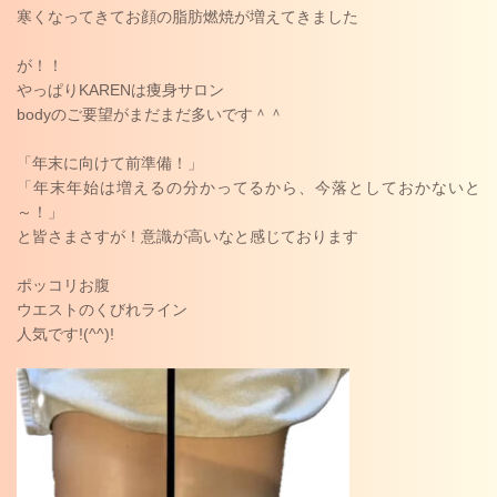
寒くなってきてお顔の脂肪燃焼が増えてきました
が！！
やっぱりKARENは痩身サロン
bodyのご要望がまだまだ多いです＾＾
「年末に向けて前準備！」
「年末年始は増えるの分かってるから、今落としておかないと
～！」
と皆さまさすが！意識が高いなと感じております
ポッコリお腹
ウエストのくびれライン
人気です!(^^)!