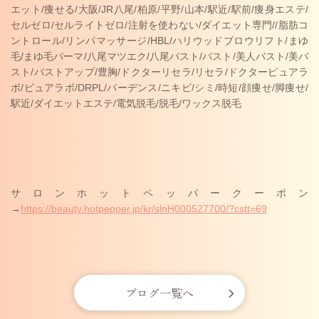
エット
/
痩せる
/
大阪
/JR
八尾
/
柏原
/
平野
/
山本
/
駅近
/
駅前
/
痩身エステ
/
セルゼロ
/
セルライトゼロ
/
注射を使わない
/
ダイエット専門
//
脂肪コ
ントロール
/
リンパマッサージ
/HBL/
ハリウッドブロウリフト
/
まゆ
毛
/
まゆ毛パーマ
/
八尾マツエク
/
八尾バスト
/
バスト
/
美人バスト
/
美バ
スト
/
バストアップ
/
豊胸
/
ドクターリセラ
/
リセラ
/
ドクターピュアラ
ボ
/
ピュアラボ
/DRPL/
バーデンス
/
ニキビ
/
シミ
/
時短
/
顔痩せ
/
脚痩せ
/
駅近
/
ダイエットエステ
/
電気脱毛
/
脱毛
/
ワックス脱毛
サロンホットペッパークーポン
→
https://beauty.hotpepper.jp/kr/slnH000527700/?cstt=69
ブログ一覧へ