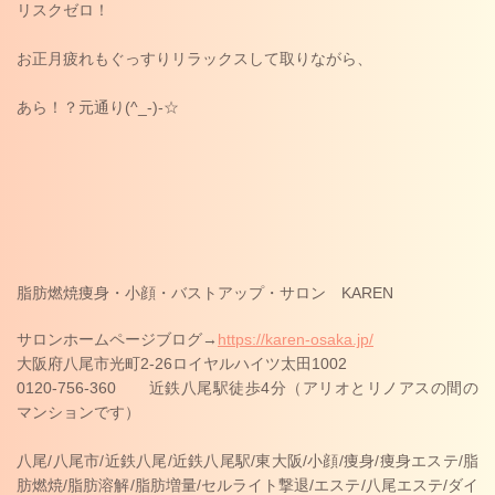
リスクゼロ！
お正月疲れもぐっすりリラックスして取りながら、
あら！？元通り(^_-)-☆
脂肪燃焼痩身・小顔・バストアップ・サロン
KAREN
サロンホームページブログ→
https://karen-osaka.jp/
大阪府八尾市光町
2-26
ロイヤルハイツ太田
1002
0120-756-360
近鉄八尾駅徒歩
4
分（アリオとリノアスの間の
マンションです）
八尾
/
八尾市
/
近鉄八尾
/
近鉄八尾駅
/
東大阪
/
小顔
/
痩身
/
痩身エステ
/
脂
肪燃焼
/
脂肪溶解
/
脂肪増量
/
セルライト撃退
/
エステ
/
八尾エステ
/
ダイ