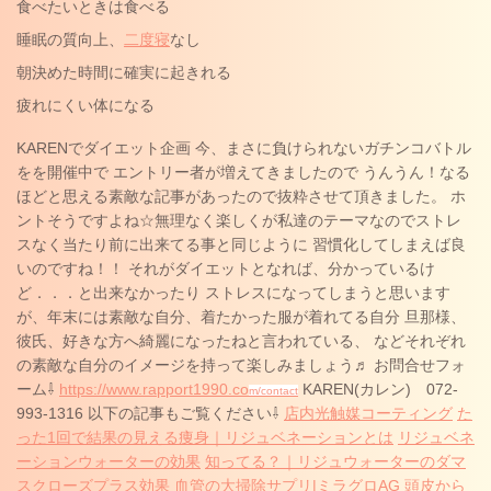
食べたいときは食べる
睡眠の質向上、
二度寝
なし
朝決めた時間に確実に起きれる
疲れにくい体になる
KARENでダイエット企画 今、まさに負けられないガチンコバトル
をを開催中で エントリー者が増えてきましたので うんうん！なる
ほどと思える素敵な記事があったので抜粋させて頂きました。 ホ
ントそうですよね☆無理なく楽しくが私達のテーマなのでストレ
スなく当たり前に出来てる事と同じように 習慣化してしまえば良
いのですね！！ それがダイエットとなれば、分かっているけ
ど．．．と出来なかったり ストレスになってしまうと思います
が、年末には素敵な自分、着たかった服が着れてる自分 旦那様、
彼氏、好きな方へ綺麗になったねと言われている、 などそれぞれ
の素敵な自分のイメージを持って楽しみましょう♬ お問合せフォ
ーム⇩
https://www.rapport1990.co
KAREN(カレン) 072-
m/contact
993-1316 以下の記事もご覧ください⇩
店内光触媒コーティング
た
った1回で結果の見える痩身｜リジュベネーションとは
リジュベネ
ーションウォーターの効果
知ってる？｜リジュウォーターのダマ
スクローズプラス効果
血管の大掃除サプリ|ミラグロAG
頭皮から