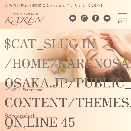
UNDEFINED
大阪府八尾市の結果にこだわるエステサロン KAREN
VARIABLE
$CAT_SLUG IN
/HOME/KARENOSA
OSAKA.JP/PUBLIC
HOME
Screenshot
CONTENT/THEMES/
Screenshot
ON LINE
45
2024.12.14