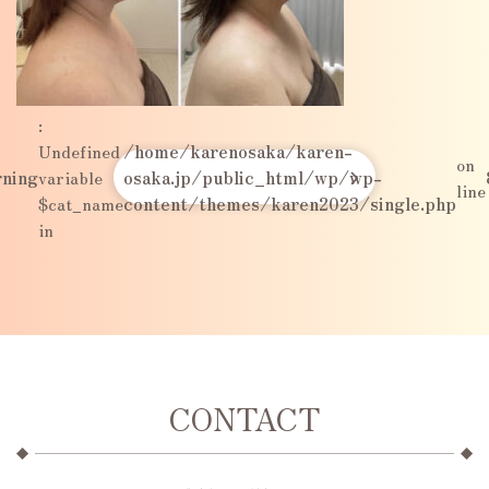
:
Undefined
/home/karenosaka/karen-
on
ning
variable
osaka.jp/public_html/wp/wp-
line
$cat_name
content/themes/karen2023/single.php
in
CONTACT