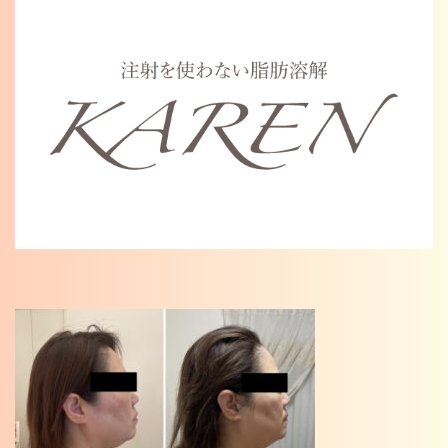
Warning
: Undefined variable $cat_name in
/home/karenosaka/karen-osaka.jp/public_html/wp/wp-
content/themes/karen2023/single.php
on line
46