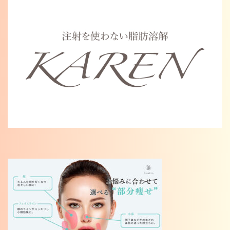
Warning
: Undefined variable $cat_name in
/home/karenosaka/karen-osaka.jp/public_html/wp/wp-
content/themes/karen2023/single.php
on line
46