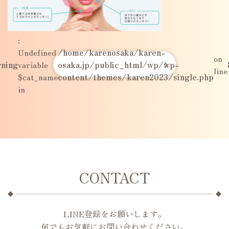
:
Undefined
/home/karenosaka/karen-
on
ning
variable
osaka.jp/public_html/wp/wp-
line
$cat_name
content/themes/karen2023/single.php
in
CONTACT
LINE登録をお願いします。
何でもお気軽にお問い合わせください。