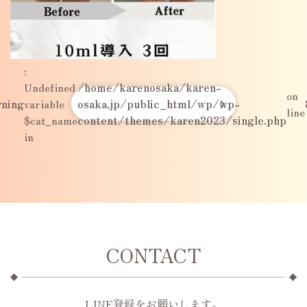
:
Undefined
/home/karenosaka/karen-
on
ning
variable
osaka.jp/public_html/wp/wp-
line
$cat_name
content/themes/karen2023/single.php
in
CONTACT
LINE登録をお願いします。