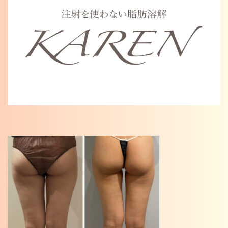
Warning
: Undefined variable $cat_name in
/home/karenosaka/karen-osaka.jp/public_html/wp/wp-
content/themes/karen2023/single.php
on line
46