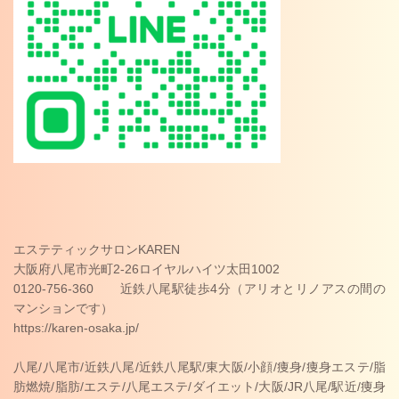
エステティックサロンKAREN
大阪府八尾市光町2-26ロイヤルハイツ太田1002
0120-756-360 近鉄八尾駅徒歩4分（アリオとリノアスの間の
マンションです）
https://karen-osaka.jp/
八尾/八尾市/近鉄八尾/近鉄八尾駅/東大阪/小顔/痩身/痩身エステ/脂
肪燃焼/脂肪/エステ/八尾エステ/ダイエット/大阪/JR八尾/駅近/痩身