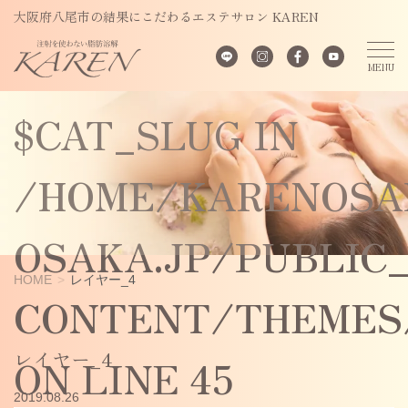
UNDEFINED
大阪府八尾市の結果にこだわるエステサロン KAREN
VARIABLE
$CAT_SLUG IN
/HOME/KARENOSA
OSAKA.JP/PUBLIC
HOME
レイヤー_4
CONTENT/THEMES/
レイヤー_4
ON LINE
45
2019.08.26