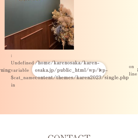
:
Undefined
/home/karenosaka/karen-
on
ning
variable
osaka.jp/public_html/wp/wp-
line
$cat_name
content/themes/karen2023/single.php
in
CONTACT