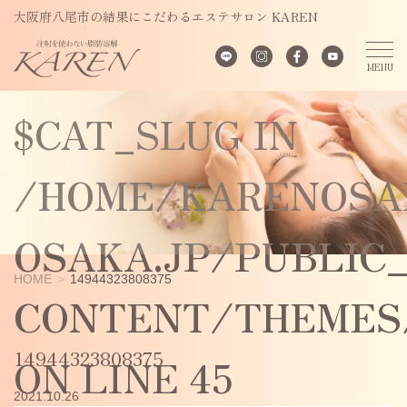
UNDEFINED
大阪府八尾市の結果にこだわるエステサロン KAREN
VARIABLE
$CAT_SLUG IN
/HOME/KARENOSA
OSAKA.JP/PUBLIC
HOME
14944323808375
CONTENT/THEMES/
14944323808375
ON LINE
45
2021.10.26