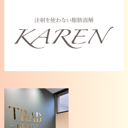
Warning
: Undefined variable $cat_name in
/home/karenosaka/karen-osaka.jp/public_html/wp/wp-
content/themes/karen2023/single.php
on line
46