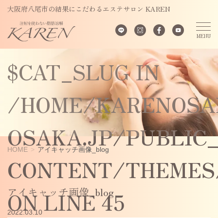
UNDEFINED
大阪府八尾市の結果にこだわるエステサロン KAREN
VARIABLE
$CAT_SLUG IN
/HOME/KARENOSA
OSAKA.JP/PUBLIC
HOME
アイキャッチ画像_blog
CONTENT/THEMES/
アイキャッチ画像_blog
ON LINE
45
2022.03.10