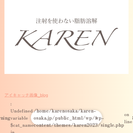
Warning
: Undefined variable $cat_name in
/home/karenosaka/karen-osaka.jp/public_html/wp/wp-
content/themes/karen2023/single.php
on line
46
アイキャッチ画像_blog
:
Undefined
/home/karenosaka/karen-
on
ning
variable
osaka.jp/public_html/wp/wp-
line
$cat_name
content/themes/karen2023/single.php
in