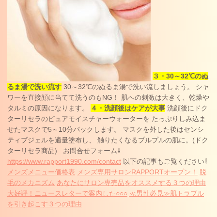
３・30～32℃のぬ
るま湯で洗い流す
30～32℃のぬるま湯で洗い流しましょう。 シャ
ワーを直接顔に当てて洗うのもNG！ 肌への刺激は大きく、乾燥や
タルミの原因になります。
４・洗顔後はケアが大事
洗顔後にドク
ターリセラのピュアモイスチャーウォーターを たっぷりしみ込ま
せたマスクで5～10分パックします。 マスクを外した後はセンシ
ティブジェルを適量塗布し、 触りたくなるプルプルの肌に。(ドク
ターリセラ商品) お問合せフォーム⇩
https://www.rapport1990.com/contact
以下の記事もご覧ください⇩
メンズメニュー価格表
メンズ専用サロンRAPPORTオープン！
脱
毛のメカニズム
あなたにサロン専売品をオススメする３つの理由
大好評！ニュースレターで案
内した○○○
≪男性必見≫肌トラブル
を引き起こす３つの理由